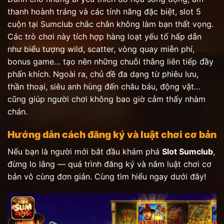
thanh hoành tráng và các tính năng đặc biệt, slot 5
cuộn tại Sumclub chắc chắn không làm bạn thất vọng.
Các trò chơi này tích hợp hàng loạt yếu tố hấp dẫn
như biểu tượng wild, scatter, vòng quay miễn phí,
bonus game… tạo nên những chuỗi thắng liên tiếp đầy
phấn khích. Ngoài ra, chủ đề đa dạng từ phiêu lưu,
thần thoại, siêu anh hùng đến châu báu, động vật…
cũng giúp người chơi không bao giờ cảm thấy nhàm
chán.
Hướng dẫn cách đăng ký và luật chơi cơ bản
Nếu bạn là người mới bắt đầu khám phá
Slot Sumclub
,
đừng lo lắng — quá trình đăng ký và nắm luật chơi cơ
bản vô cùng đơn giản. Cùng tìm hiểu ngay dưới đây!