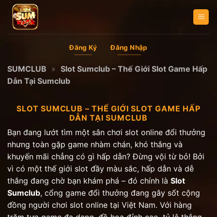
Bỏ
qua
nội
dung
Đăng Ký
Đăng Nhập
SUMCLUB
»
Slot Sumclub – Thế Giới Slot Game Hấp
Dẫn Tại Sumclub
SLOT SUMCLUB – THẾ GIỚI SLOT GAME HẤP
DẪN TẠI SUMCLUB
Bạn đang lướt tìm một sân chơi slot online đổi thưởng
nhưng toàn gặp game nhàm chán, khó thắng và
khuyến mãi chẳng có gì hấp dẫn? Đừng vội từ bỏ! Bởi
vì có một thế giới slot đầy màu sắc, hấp dẫn và dễ
thắng đang chờ bạn khám phá – đó chính là
Slot
Sumclub
, cổng game đổi thưởng đang gây sốt cộng
đồng người chơi slot online tại Việt Nam. Với hàng