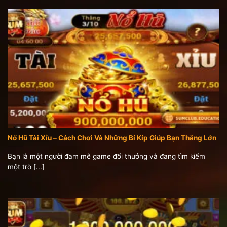
Nổ Hũ Tài Xỉu – Cách Chơi Và Những Bí Kíp Giúp Bạn Thắng Lớn
Bạn là một người đam mê game đổi thưởng và đang tìm kiếm
một trò [...]