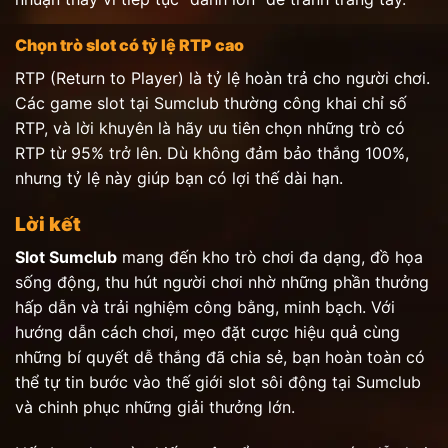
Chọn trò slot có tỷ lệ RTP cao
RTP (Return to Player) là tỷ lệ hoàn trả cho người chơi.
Các game slot tại Sumclub thường công khai chỉ số
RTP, và lời khuyên là hãy ưu tiên chọn những trò có
RTP từ 95% trở lên. Dù không đảm bảo thắng 100%,
nhưng tỷ lệ này giúp bạn có lợi thế dài hạn.
Lời kết
Slot Sumclub
mang đến kho trò chơi đa dạng, đồ họa
sống động, thu hút người chơi nhờ những phần thưởng
hấp dẫn và trải nghiệm công bằng, minh bạch. Với
hướng dẫn cách chơi, mẹo đặt cược hiệu quả cùng
những bí quyết dễ thắng đã chia sẻ, bạn hoàn toàn có
thể tự tin bước vào thế giới slot sôi động tại Sumclub
và chinh phục những giải thưởng lớn.