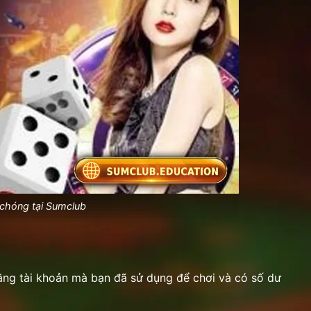
h chóng tại Sumclub
ng tài khoản mà bạn đã sử dụng để chơi và có số dư