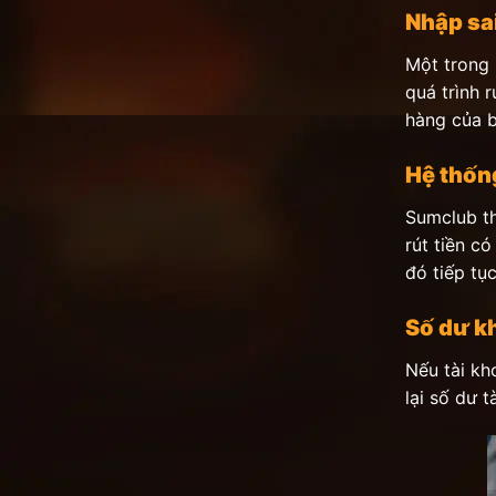
Nhập sai
Một trong 
quá trình 
hàng của b
Hệ thống
Sumclub th
rút tiền c
đó tiếp tục
Số dư k
Nếu tài kh
lại số dư 