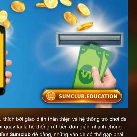
hích bởi giao diện thân thiện và hệ thống trò chơi đa
 quay lại là hệ thống rút tiền đơn giản, nhanh chóng
 tiền Sumclub
dễ dàng, những vấn đề có thể gặp phải