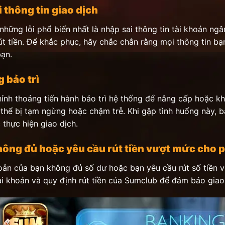
 thông tin giao dịch
những lỗi phổ biến nhất là nhập sai thông tin tài khoản ngâ
rút tiền. Để khắc phục, hãy chắc chắn rằng mọi thông tin b
ạn.
 bảo trì
ỉnh thoảng tiến hành bảo trì hệ thống để nâng cấp hoặc khắ
ó thể bị tạm ngừng hoặc chậm trễ. Khi gặp tình huống này, b
 thực hiện giao dịch.
hông đủ hoặc yêu cầu rút tiền vượt mức cho 
oản của bạn không đủ số dư hoặc bạn yêu cầu rút số tiền vư
tài khoản và quy định rút tiền của Sumclub để đảm bảo giao