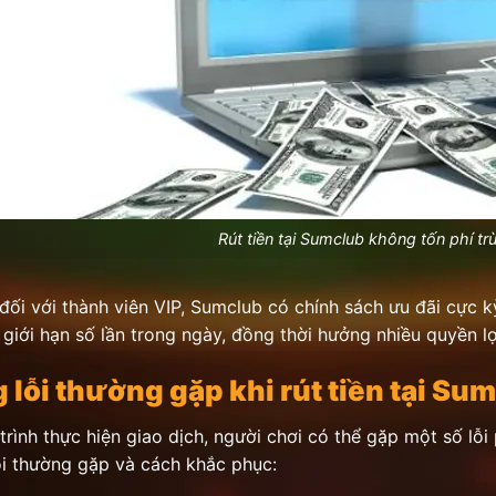
Rút tiền tại Sumclub không tốn phí tr
 đối với thành viên VIP, Sumclub có chính sách ưu đãi cực 
 giới hạn số lần trong ngày, đồng thời hưởng nhiều quyền lợ
lỗi thường gặp khi rút tiền tại Su
trình thực hiện giao dịch, người chơi có thể gặp một số lỗi
ỗi thường gặp và cách khắc phục: