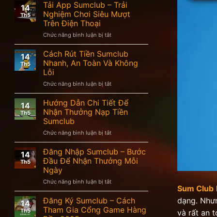
Lý
Tải App Sumclub – Trải
14
Sumclub
Nghiệm Chơi Siêu Mượt
Th5
–
Trên Điện Thoại
Cơ
ở
Chức năng bình luận bị tắt
Hội
Tải
Kiếm
App
Tiền
Cách Rút Tiền Sumclub
14
Sumclub
Hoa
Nhanh, An Toàn Và Không
Th5
–
Hồng
Lỗi
Trải
Không
ở
Chức năng bình luận bị tắt
Nghiệm
Thể
Cách
Chơi
Bỏ
Rút
Siêu
Lỡ
Hướng Dẫn Chi Tiết Để
14
Tiền
Mượt
Nhận Thưởng Nạp Tiền
Th5
Sumclub
Trên
Sumclub
Nhanh,
Điện
ở
Chức năng bình luận bị tắt
An
Thoại
Hướng
Toàn
Dẫn
Và
Đăng Nhập Sumclub – Bước
14
Chi
Không
Đầu Để Nhận Thưởng Mỗi
Th5
Tiết
Lỗi
Ngày
Để
ở
Chức năng bình luận bị tắt
Nhận
Sum Club
Đăng
Thưởng
Nhập
Nạp
Đăng Ký Sumclub – Cách
dạng. Nhưn
14
Sumclub
Tiền
Tham Gia Cổng Game Hàng
Th5
và rất an 
–
Sumclub