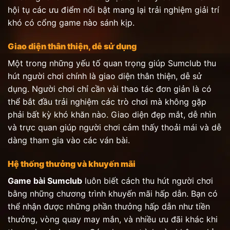
hội tụ các ưu điểm nổi bật mang lại trải nghiệm giải trí
khó có cổng game nào sánh kịp.
Giao diện thân thiện, dễ sử dụng
Một trong những yếu tố quan trọng giúp Sumclub thu
hút người chơi chính là giao diện thân thiện, dễ sử
dụng. Người chơi chỉ cần vài thao tác đơn giản là có
thể bắt đầu trải nghiệm các trò chơi mà không gặp
phải bất kỳ khó khăn nào. Giao diện đẹp mắt, dễ nhìn
và trực quan giúp người chơi cảm thấy thoải mái và dễ
dàng tham gia vào các ván bài.
Hệ thống thưởng và khuyến mãi
Game bài Sumclub
luôn biết cách thu hút người chơi
bằng những chương trình khuyến mãi hấp dẫn. Bạn có
thể nhận được những phần thưởng hấp dẫn như tiền
thưởng, vòng quay may mắn, và nhiều ưu đãi khác khi