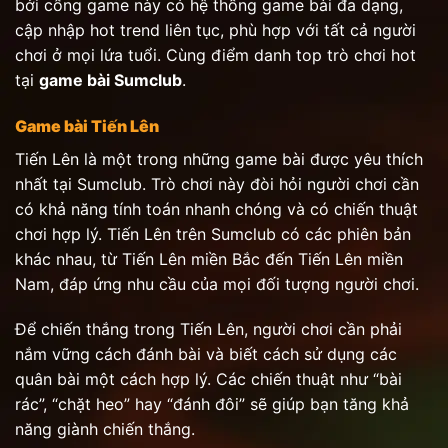
bởi cổng game này có hệ thống game bài đa dạng,
cập nhập hot trend liên tục, phù hợp với tất cả người
chơi ở mọi lứa tuổi. Cùng điểm danh top trò chơi hot
tại
game bài Sumclub
.
Game bài Tiến Lên
Tiến Lên là một trong những game bài được yêu thích
nhất tại Sumclub. Trò chơi này đòi hỏi người chơi cần
có khả năng tính toán nhanh chóng và có chiến thuật
chơi hợp lý. Tiến Lên trên Sumclub có các phiên bản
khác nhau, từ Tiến Lên miền Bắc đến Tiến Lên miền
Nam, đáp ứng nhu cầu của mọi đối tượng người chơi.
Để chiến thắng trong Tiến Lên, người chơi cần phải
nắm vững cách đánh bài và biết cách sử dụng các
quân bài một cách hợp lý. Các chiến thuật như “bài
rác”, “chặt heo” hay “đánh đôi” sẽ giúp bạn tăng khả
năng giành chiến thắng.