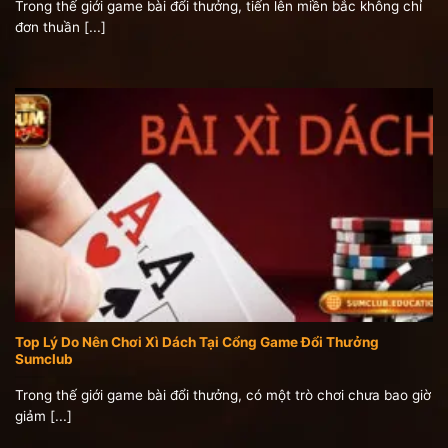
Trong thế giới game bài đổi thưởng, tiến lên miền bắc không chỉ
đơn thuần [...]
Top Lý Do Nên Chơi Xì Dách Tại Cổng Game Đổi Thưởng
Sumclub
Trong thế giới game bài đổi thưởng, có một trò chơi chưa bao giờ
giảm [...]