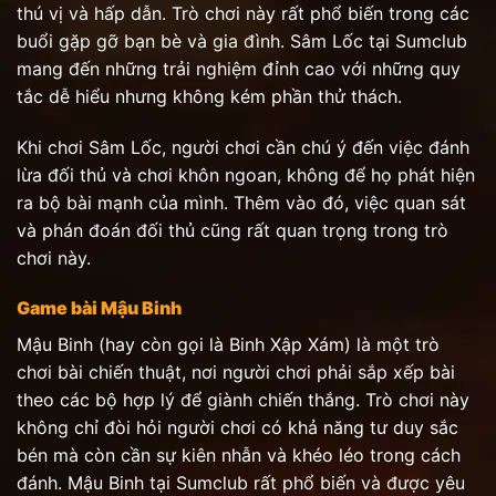
thú vị và hấp dẫn. Trò chơi này rất phổ biến trong các
buổi gặp gỡ bạn bè và gia đình. Sâm Lốc tại Sumclub
mang đến những trải nghiệm đỉnh cao với những quy
tắc dễ hiểu nhưng không kém phần thử thách.
Khi chơi Sâm Lốc, người chơi cần chú ý đến việc đánh
lừa đối thủ và chơi khôn ngoan, không để họ phát hiện
ra bộ bài mạnh của mình. Thêm vào đó, việc quan sát
và phán đoán đối thủ cũng rất quan trọng trong trò
chơi này.
Game bài Mậu Binh
Mậu Binh (hay còn gọi là Binh Xập Xám) là một trò
chơi bài chiến thuật, nơi người chơi phải sắp xếp bài
theo các bộ hợp lý để giành chiến thắng. Trò chơi này
không chỉ đòi hỏi người chơi có khả năng tư duy sắc
bén mà còn cần sự kiên nhẫn và khéo léo trong cách
đánh. Mậu Binh tại Sumclub rất phổ biến và được yêu