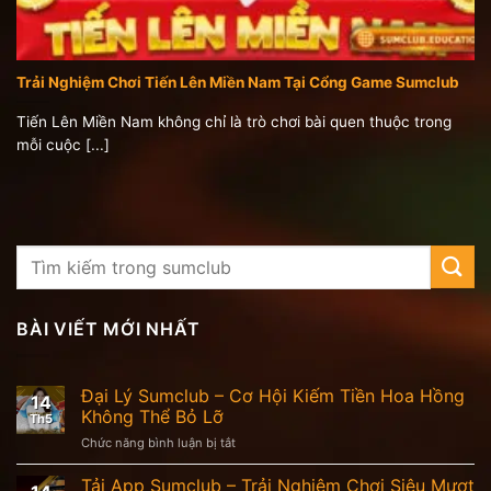
Trải Nghiệm Chơi Tiến Lên Miền Nam Tại Cổng Game Sumclub
Tiến Lên Miền Nam không chỉ là trò chơi bài quen thuộc trong
mỗi cuộc [...]
BÀI VIẾT MỚI NHẤT
Đại Lý Sumclub – Cơ Hội Kiếm Tiền Hoa Hồng
14
Không Thể Bỏ Lỡ
Th5
ở
Chức năng bình luận bị tắt
Đại
Lý
Tải App Sumclub – Trải Nghiệm Chơi Siêu Mượt