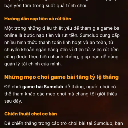
bạn yên tâm trong suốt quá trình chơi.
Hướng dẫn nạp tiền và rút tiền
Một trong những điều thiết yếu để tham gia game bài
online là bước nạp tiền và rút tiền. Sumclub cung cấp
nhiều hình thức thanh toán linh hoạt và an toàn, từ
chuyển khoản ngân hàng đến ví điện tử. Việc rút tiền
cũng được thực hiện nhanh chóng, giúp bạn dễ dàng
quản lý tài chính của mình.
Những mẹo chơi game bài tăng tỷ lệ thắng
Để chơi
game bài Sumclub
dễ thắng, người chơi có
thể tham khảo các mẹo chơi mà chúng tôi giới thiệu
sau đây.
Chiến thuật chơi cơ bản
Để chiến thắng trong các trò chơi bài tại Sumclub, bạn