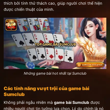
thích bởi tính thử thách cao, giúp người chơi thể hiện
được chiến thuật của mình.
Những game bài hot nhất tại Sumclub
Các tính năng vượt trội của game bài
Sumclub
Không phải ngẫu nhiên mà
game bài Sumclub
được
nhiều người chơi tin tưởng lựa chọn. Lý do chính là nó