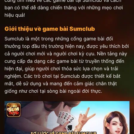
cùng tìm hiểu về các game bài tại Sumclub và cách
bạn có thể dễ dàng chiến thắng với những mẹo chơi
hiệu quả!
Giới thiệu về game bài Sumclub
Sumclub là một trong những cổng game bài đổi
thưởng top đầu thị trường hiện nay, được yêu thích bởi
cả người chơi mới và người chơi kỳ cựu. Nền tảng này
cung cấp đa dạng các game bài từ truyền thống đến
hiện đại, giúp người chơi thỏa sức lựa chọn và trải
nghiệm. Các trò chơi tại Sumclub được thiết kế bắt
mắt, dễ sử dụng và mang đến cảm giác chân thật
giống như chơi tại sòng bài ngoài đời thực.